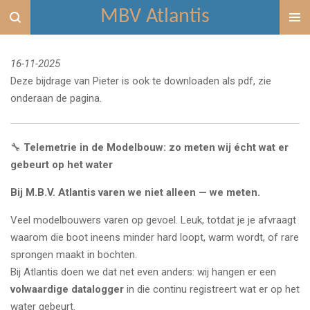
MBV Atlantis
Ga
direct
naar
16-11-2025
de
Deze bijdrage van Pieter is ook te downloaden als pdf, zie
hoofdinhoud
onderaan de pagina.
🔧
Telemetrie in de Modelbouw: zo meten wij écht wat er
gebeurt op het water
Bij M.B.V. Atlantis varen we niet alleen — we meten.
Veel modelbouwers varen op gevoel. Leuk, totdat je je afvraagt
waarom die boot ineens minder hard loopt, warm wordt, of rare
sprongen maakt in bochten.
Bij Atlantis doen we dat net even anders: wij hangen er een
volwaardige datalogger
in die continu registreert wat er op het
water gebeurt.