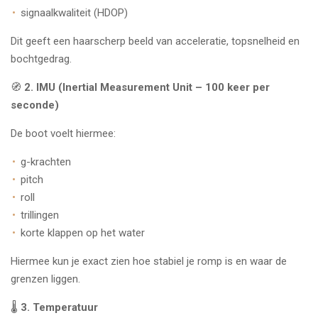
signaalkwaliteit (HDOP)
Dit geeft een haarscherp beeld van acceleratie, topsnelheid en
bochtgedrag.
🧭
2. IMU (Inertial Measurement Unit – 100 keer per
seconde)
De boot voelt hiermee:
g-krachten
pitch
roll
trillingen
korte klappen op het water
Hiermee kun je exact zien hoe stabiel je romp is en waar de
grenzen liggen.
🌡️
3. Temperatuur