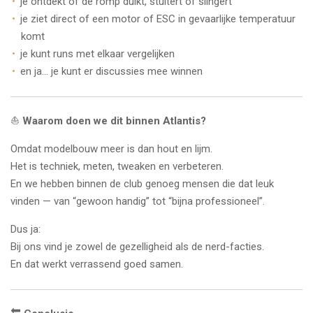
je ontdekt of de romp duikt, stuitert of slingert
je ziet direct of een motor of ESC in gevaarlijke temperatuur
komt
je kunt runs met elkaar vergelijken
en ja… je kunt er discussies mee winnen
⛵
Waarom doen we dit binnen Atlantis?
Omdat modelbouw meer is dan hout en lijm.
Het is techniek, meten, tweaken en verbeteren.
En we hebben binnen de club genoeg mensen die dat leuk
vinden — van “gewoon handig” tot “bijna professioneel”.
Dus ja:
Bij ons vind je zowel de gezelligheid als de nerd-facties.
En dat werkt verrassend goed samen.