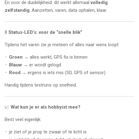
En voor de duidelijkheid: dit werkt allemaal
volledig
zelfstandig
. Aanzetten, varen, data ophalen, klaar.
🚦
Status-LED’s: voor de “snelle blik”
Tijdens het varen zie je meteen of alles naar wens loopt:
Groen
→ alles werkt, GPS fix is binnen
Blauw
→ er wordt gelogd
Rood
→ ergens is iets mis (SD, GPS of sensor)
Handig tijdens testruns op snelheid.
📈
Wat kun je er als hobbyist mee?
Best veel eigenlijk:
je ziet of je prop te zwaar of te licht is