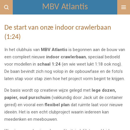
MBV Atlantis
Ga
direct
naar
De start van onze indoor crawlerbaan
de
hoofdinhoud
(1:24)
In het clubhuis van
MBV Atlantis
is begonnen aan de bouw van
een compleet nieuwe
indoor crawlerbaan
, speciaal bedoeld
voor modellen in
schaal 1:24
(en wie weet lukt 1:18 ook nog).
De baan bevindt zich nog volop in de opbouwfase en de foto’s
laten stap voor stap zien hoe het project vorm begint te krijgen.
De basis wordt op creatieve wijze gelegd met
lege dozen,
papier, oud purschuim
(vakkundig door Jack uit de container
gered) en vooral een
flexibel plan
dat ruimte laat voor nieuwe
ideeën. Het is een echt clubproject waarin iedereen kan
meedenken en meebouwen.