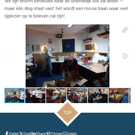
We zijn enorm benieuwd waar dit uiteindelijk toe zal leiden —
maar één ding staat vast: het wordt een mooie baan waar veel
rijplezier op te beleven zal zijn!
TOP
Delen
Deel
Share
Pinnen
Delen