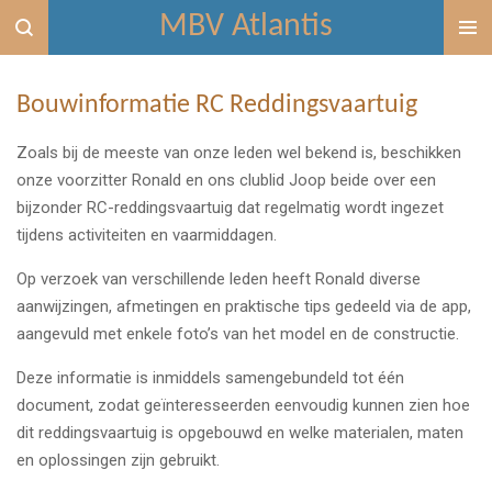
MBV Atlantis
Ga
direct
naar
Bouwinformatie RC Reddingsvaartuig
de
hoofdinhoud
Zoals bij de meeste van onze leden wel bekend is, beschikken
onze voorzitter Ronald en ons clublid Joop beide over een
bijzonder RC-reddingsvaartuig dat regelmatig wordt ingezet
tijdens activiteiten en vaarmiddagen.
Op verzoek van verschillende leden heeft Ronald diverse
aanwijzingen, afmetingen en praktische tips gedeeld via de app,
aangevuld met enkele foto’s van het model en de constructie.
Deze informatie is inmiddels samengebundeld tot één
document, zodat geïnteresseerden eenvoudig kunnen zien hoe
dit reddingsvaartuig is opgebouwd en welke materialen, maten
en oplossingen zijn gebruikt.