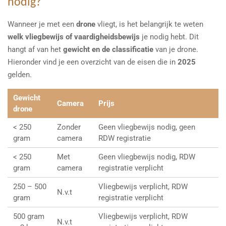
nodig?
Wanneer je met een
drone
vliegt, is het belangrijk te weten
welk vliegbewijs of vaardigheidsbewijs
je nodig hebt. Dit
hangt af van het
gewicht en de classificatie
van je drone.
Hieronder vind je een overzicht van de eisen die in
2025
gelden.
Gewicht
Camera
Prijs
drone
< 250
Zonder
Geen vliegbewijs nodig, geen
gram
camera
RDW registratie
< 250
Met
Geen vliegbewijs nodig, RDW
gram
camera
registratie verplicht
250 – 500
Vliegbewijs verplicht, RDW
N.v.t
gram
registratie verplicht
500 gram
Vliegbewijs verplicht, RDW
N.v.t