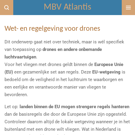
MBV Atlantis
Ga
direct
naar
Wet- en regelgeving voor drones
de
hoofdinhoud
Dit onderwerp gaat niet over techniek, maar is wél specifiek
van toepassing op
drones en andere onbemande
luchtvaartuigen
.
Voor het vliegen met drones geldt binnen de
Europese Unie
(EU)
een gezamenlijke set aan regels. Deze
EU-wetgeving
is
bedoeld om de veiligheid in het luchtruim te waarborgen en
een eerlijke en verantwoorde manier van vliegen te
bevorderen.
Let op:
landen binnen de EU mogen strengere regels hanteren
dan de basisregels die door de Europese Unie zijn opgesteld.
Controleer daarom altijd de lokale wetgeving wanneer je in het
buitenland met een drone wilt vliegen. Wat in Nederland is