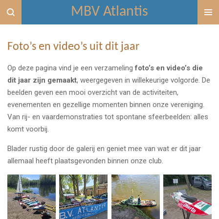
MBV Atlantis
Ga
direct
naar
Foto’s en video’s uit dit jaar
de
hoofdinhoud
Op deze pagina vind je een verzameling
foto’s en video’s die
dit jaar zijn gemaakt
, weergegeven in willekeurige volgorde. De
beelden geven een mooi overzicht van de activiteiten,
evenementen en gezellige momenten binnen onze vereniging.
Van rij- en vaardemonstraties tot spontane sfeerbeelden: alles
komt voorbij.
Blader rustig door de galerij en geniet mee van wat er dit jaar
allemaal heeft plaatsgevonden binnen onze club.